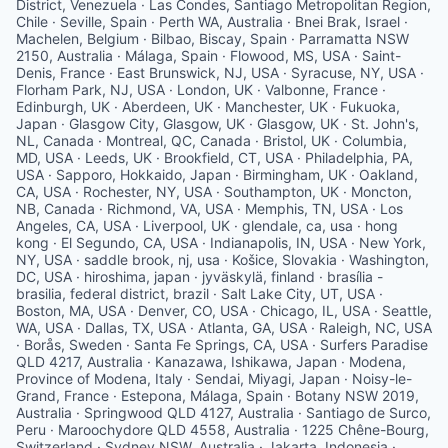
District, Venezuela · Las Condes, Santiago Metropolitan Region,
Chile · Seville, Spain · Perth WA, Australia · Bnei Brak, Israel ·
Machelen, Belgium · Bilbao, Biscay, Spain · Parramatta NSW
2150, Australia · Málaga, Spain · Flowood, MS, USA · Saint-
Denis, France · East Brunswick, NJ, USA · Syracuse, NY, USA ·
Florham Park, NJ, USA · London, UK · Valbonne, France ·
Edinburgh, UK · Aberdeen, UK · Manchester, UK · Fukuoka,
Japan · Glasgow City, Glasgow, UK · Glasgow, UK · St. John's,
NL, Canada · Montreal, QC, Canada · Bristol, UK · Columbia,
MD, USA · Leeds, UK · Brookfield, CT, USA · Philadelphia, PA,
USA · Sapporo, Hokkaido, Japan · Birmingham, UK · Oakland,
CA, USA · Rochester, NY, USA · Southampton, UK · Moncton,
NB, Canada · Richmond, VA, USA · Memphis, TN, USA · Los
Angeles, CA, USA · Liverpool, UK · glendale, ca, usa · hong
kong · El Segundo, CA, USA · Indianapolis, IN, USA · New York,
NY, USA · saddle brook, nj, usa · Košice, Slovakia · Washington,
DC, USA · hiroshima, japan · jyväskylä, finland · brasília -
brasilia, federal district, brazil · Salt Lake City, UT, USA ·
Boston, MA, USA · Denver, CO, USA · Chicago, IL, USA · Seattle,
WA, USA · Dallas, TX, USA · Atlanta, GA, USA · Raleigh, NC, USA
· Borås, Sweden · Santa Fe Springs, CA, USA · Surfers Paradise
QLD 4217, Australia · Kanazawa, Ishikawa, Japan · Modena,
Province of Modena, Italy · Sendai, Miyagi, Japan · Noisy-le-
Grand, France · Estepona, Málaga, Spain · Botany NSW 2019,
Australia · Springwood QLD 4127, Australia · Santiago de Surco,
Peru · Maroochydore QLD 4558, Australia · 1225 Chêne-Bourg,
Switzerland · Sydney NSW, Australia · Jakarta, Indonesia ·