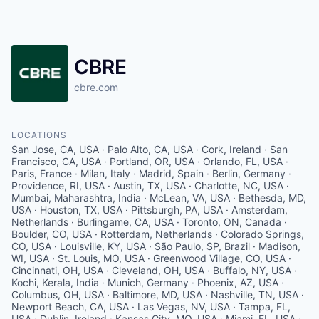
CBRE
cbre.com
LOCATIONS
San Jose, CA, USA · Palo Alto, CA, USA · Cork, Ireland · San
Francisco, CA, USA · Portland, OR, USA · Orlando, FL, USA ·
Paris, France · Milan, Italy · Madrid, Spain · Berlin, Germany ·
Providence, RI, USA · Austin, TX, USA · Charlotte, NC, USA ·
Mumbai, Maharashtra, India · McLean, VA, USA · Bethesda, MD,
USA · Houston, TX, USA · Pittsburgh, PA, USA · Amsterdam,
Netherlands · Burlingame, CA, USA · Toronto, ON, Canada ·
Boulder, CO, USA · Rotterdam, Netherlands · Colorado Springs,
CO, USA · Louisville, KY, USA · São Paulo, SP, Brazil · Madison,
WI, USA · St. Louis, MO, USA · Greenwood Village, CO, USA ·
Cincinnati, OH, USA · Cleveland, OH, USA · Buffalo, NY, USA ·
Kochi, Kerala, India · Munich, Germany · Phoenix, AZ, USA ·
Columbus, OH, USA · Baltimore, MD, USA · Nashville, TN, USA ·
Newport Beach, CA, USA · Las Vegas, NV, USA · Tampa, FL,
USA · Dublin, Ireland · Kansas City, MO, USA · Miami, FL, USA ·