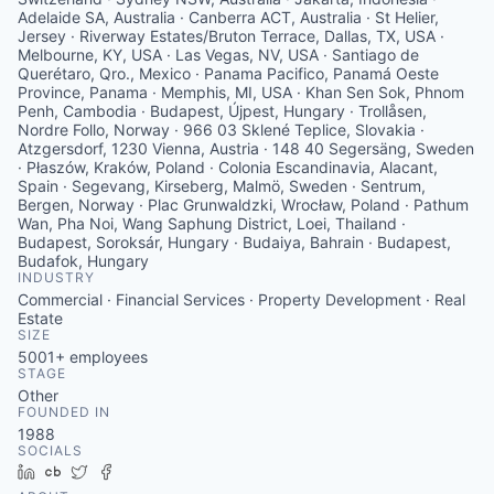
Adelaide SA, Australia · Canberra ACT, Australia · St Helier,
Jersey · Riverway Estates/Bruton Terrace, Dallas, TX, USA ·
Melbourne, KY, USA · Las Vegas, NV, USA · Santiago de
Querétaro, Qro., Mexico · Panama Pacifico, Panamá Oeste
Province, Panama · Memphis, MI, USA · Khan Sen Sok, Phnom
Penh, Cambodia · Budapest, Újpest, Hungary · Trollåsen,
Nordre Follo, Norway · 966 03 Sklené Teplice, Slovakia ·
Atzgersdorf, 1230 Vienna, Austria · 148 40 Segersäng, Sweden
· Płaszów, Kraków, Poland · Colonia Escandinavia, Alacant,
Spain · Segevang, Kirseberg, Malmö, Sweden · Sentrum,
Bergen, Norway · Plac Grunwaldzki, Wrocław, Poland · Pathum
Wan, Pha Noi, Wang Saphung District, Loei, Thailand ·
Budapest, Soroksár, Hungary · Budaiya, Bahrain · Budapest,
Budafok, Hungary
INDUSTRY
Commercial · Financial Services · Property Development · Real
Estate
SIZE
5001+
employees
STAGE
Other
FOUNDED IN
1988
SOCIALS
LinkedIn
Crunchbase
Twitter
Facebook