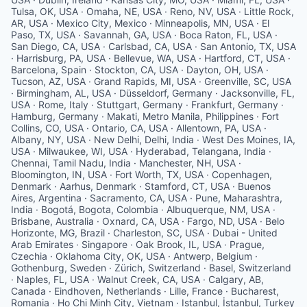
Tulsa, OK, USA · Omaha, NE, USA · Reno, NV, USA · Little Rock,
AR, USA · Mexico City, Mexico · Minneapolis, MN, USA · El
Paso, TX, USA · Savannah, GA, USA · Boca Raton, FL, USA ·
San Diego, CA, USA · Carlsbad, CA, USA · San Antonio, TX, USA
· Harrisburg, PA, USA · Bellevue, WA, USA · Hartford, CT, USA ·
Barcelona, Spain · Stockton, CA, USA · Dayton, OH, USA ·
Tucson, AZ, USA · Grand Rapids, MI, USA · Greenville, SC, USA
· Birmingham, AL, USA · Düsseldorf, Germany · Jacksonville, FL,
USA · Rome, Italy · Stuttgart, Germany · Frankfurt, Germany ·
Hamburg, Germany · Makati, Metro Manila, Philippines · Fort
Collins, CO, USA · Ontario, CA, USA · Allentown, PA, USA ·
Albany, NY, USA · New Delhi, Delhi, India · West Des Moines, IA,
USA · Milwaukee, WI, USA · Hyderabad, Telangana, India ·
Chennai, Tamil Nadu, India · Manchester, NH, USA ·
Bloomington, IN, USA · Fort Worth, TX, USA · Copenhagen,
Denmark · Aarhus, Denmark · Stamford, CT, USA · Buenos
Aires, Argentina · Sacramento, CA, USA · Pune, Maharashtra,
India · Bogotá, Bogota, Colombia · Albuquerque, NM, USA ·
Brisbane, Australia · Oxnard, CA, USA · Fargo, ND, USA · Belo
Horizonte, MG, Brazil · Charleston, SC, USA · Dubai - United
Arab Emirates · Singapore · Oak Brook, IL, USA · Prague,
Czechia · Oklahoma City, OK, USA · Antwerp, Belgium ·
Gothenburg, Sweden · Zürich, Switzerland · Basel, Switzerland
· Naples, FL, USA · Walnut Creek, CA, USA · Calgary, AB,
Canada · Eindhoven, Netherlands · Lille, France · Bucharest,
Romania · Ho Chi Minh City, Vietnam · Istanbul, İstanbul, Turkey