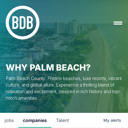
WHY PALM BEACH?
Palm Beach County: Pristine beaches, luxe resorts, vibrant
culture, and global allure. Experience a thrilling blend of
relaxation and excitement, steeped in rich history and top-
notch amenities.
jobs
companies
Talent
My
alerts