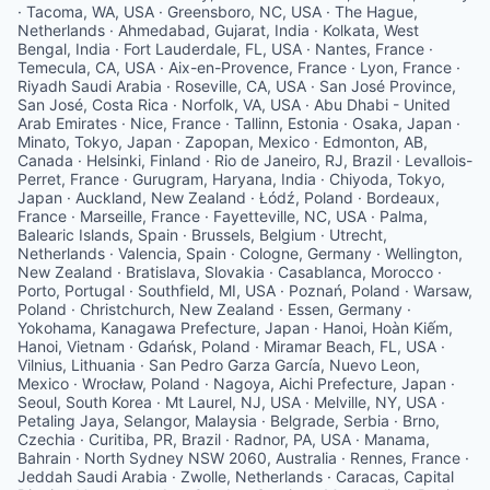
· Tacoma, WA, USA · Greensboro, NC, USA · The Hague,
Netherlands · Ahmedabad, Gujarat, India · Kolkata, West
Bengal, India · Fort Lauderdale, FL, USA · Nantes, France ·
Temecula, CA, USA · Aix-en-Provence, France · Lyon, France ·
Riyadh Saudi Arabia · Roseville, CA, USA · San José Province,
San José, Costa Rica · Norfolk, VA, USA · Abu Dhabi - United
Arab Emirates · Nice, France · Tallinn, Estonia · Osaka, Japan ·
Minato, Tokyo, Japan · Zapopan, Mexico · Edmonton, AB,
Canada · Helsinki, Finland · Rio de Janeiro, RJ, Brazil · Levallois-
Perret, France · Gurugram, Haryana, India · Chiyoda, Tokyo,
Japan · Auckland, New Zealand · Łódź, Poland · Bordeaux,
France · Marseille, France · Fayetteville, NC, USA · Palma,
Balearic Islands, Spain · Brussels, Belgium · Utrecht,
Netherlands · Valencia, Spain · Cologne, Germany · Wellington,
New Zealand · Bratislava, Slovakia · Casablanca, Morocco ·
Porto, Portugal · Southfield, MI, USA · Poznań, Poland · Warsaw,
Poland · Christchurch, New Zealand · Essen, Germany ·
Yokohama, Kanagawa Prefecture, Japan · Hanoi, Hoàn Kiếm,
Hanoi, Vietnam · Gdańsk, Poland · Miramar Beach, FL, USA ·
Vilnius, Lithuania · San Pedro Garza García, Nuevo Leon,
Mexico · Wrocław, Poland · Nagoya, Aichi Prefecture, Japan ·
Seoul, South Korea · Mt Laurel, NJ, USA · Melville, NY, USA ·
Petaling Jaya, Selangor, Malaysia · Belgrade, Serbia · Brno,
Czechia · Curitiba, PR, Brazil · Radnor, PA, USA · Manama,
Bahrain · North Sydney NSW 2060, Australia · Rennes, France ·
Jeddah Saudi Arabia · Zwolle, Netherlands · Caracas, Capital