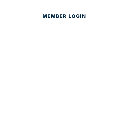
MEMBER LOGIN
CONTACT US
© 2025 Development Board of Palm Beach County. All
Rights Reserved.
Partner in Progress